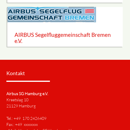
AIRBUS Segelfluggemeinschaft Bremen
e.V.
Kontakt
Airbus SG Hamburg e.V.
Kreetslag 10
21129 Hamburg
Tel.: +49
170 2426409
Fax.: +49 xxxxxxxx