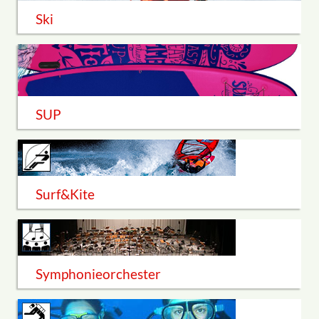
Ski
SUP
Surf&Kite
Symphonieorchester